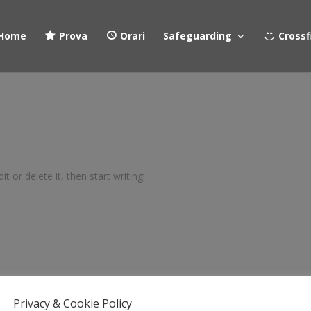
Home
Prova
Orari
Safeguarding
Crossf
t or delete it, then start writing!
Privacy & Cookie Policy