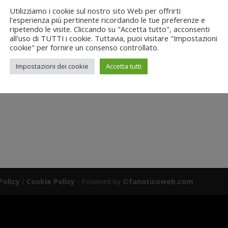
Utilizziamo i cookie sul nostro sito Web per offrirti
l'esperienza più pertinente ricordando le tue preferenze e
ripetendo le visite. Cliccando su "Accetta tutto", acconsenti
all'uso di TUTTI i cookie. Tuttavia, puoi visitare "Impostazioni
cookie" per fornire un consenso controllato.
Impostazioni dei cookie
Accetta tutti
Policy
/
Cookie Policy
- Powered by ©
fanaticoweb.com