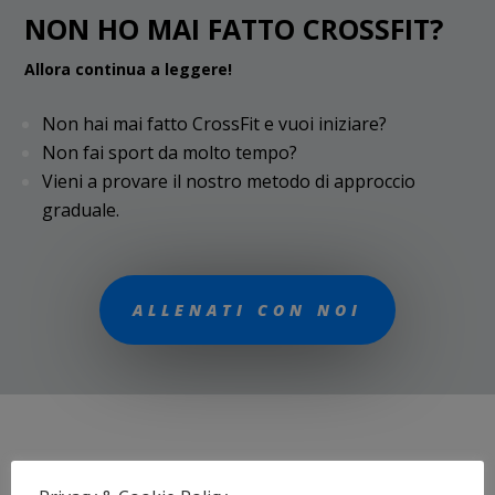
NON HO MAI FATTO CROSSFIT?
Allora continua a leggere!
Non hai mai fatto CrossFit e vuoi iniziare?
Non fai sport da molto tempo?
Vieni a provare il nostro metodo di approccio
graduale.
ALLENATI CON NOI