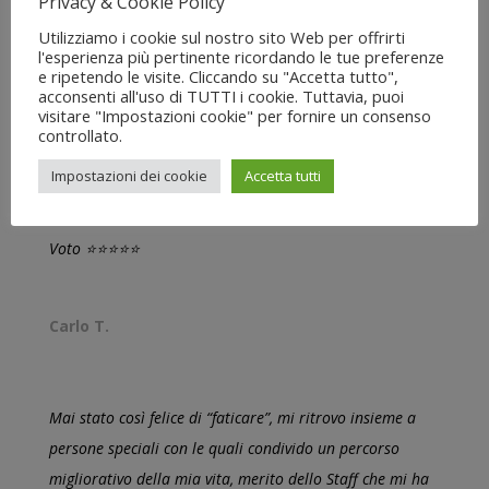
Privacy & Cookie Policy
TESTIMONIANZE
Utilizziamo i cookie sul nostro sito Web per offrirti
l'esperienza più pertinente ricordando le tue preferenze
e ripetendo le visite. Cliccando su "Accetta tutto",
acconsenti all'uso di TUTTI i cookie. Tuttavia, puoi
Ho fatto la prima lezione di prova e mi ha catturato,
visitare "Impostazioni cookie" per fornire un consenso
controllato.
non ho più smesso e continuerò è certo. Consiglio a tutti
di provare, è stimolante e ti cambia non solo il fisico, ma
Impostazioni dei cookie
Accetta tutti
anche la mente e la vita!
Voto ⭐⭐⭐⭐⭐
Carlo T.
Mai stato così felice di “faticare”, mi ritrovo insieme a
persone speciali con le quali condivido un percorso
migliorativo della mia vita, merito dello Staff che mi ha