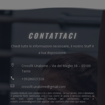
CONTATTACI
Chiedi tutte le informazioni necessarie, il nostro Staff è
a tua disposizione.

Crossfit Unalome – Via del Maglio 16 – 05100
Termi

+39286021326

crossfit.unalome@gmail.com
Questo modulo non memorizza i dati immessi, ne sul server, sito o database,
il presente form sostituisce solo il tuo client di posta o servizio webmail, se
non vuoi usare questo modulo per contattarci, scrivi a:
crossfit.unalome@gmail.com oppure usa i contatti che trovi qui sopra.